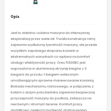
Opis
Jest to stabilna i solidna maszyna do intensywnej
eksploatacji przez wiele lat. Trwała konstrukcja ramy
zapewnia wydłużoną żywotność maszyny, ale przede
wszystkim zapobiega skręcaniu kosiarki w
ekstremalnych warunkach co wpływa na komfort
obsługi i efektywność pracy. Orec FL500BC jest
wyposażona w aluminiową skrzynię biegów z 3
biegami do przodu i 1 biegiem wstecznym
umożliwiającymi sprawne manewrowanie kosiarką.
Blokada mechanizmu różnicowego, w połączeniu z
kołami o dużym polu bieżnika zapewnia bezpieczną
przyczepność maszyny do podłoża, zwłaszcza na
nierównym i stromym terenie. Komfort pracy
dodatkowo zwiększa możliwość dostosowania