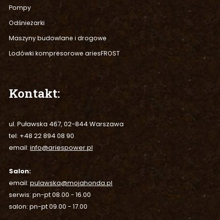
Pompy
Odśnieżarki
Maszyny budowlane i drogowe
Lodówki kompresorowe ariesFROST
Kontakt:
ul. Puławska 467, 02-844 Warszawa
tel:
+
48 22 894 08 90
email:
info@ariespower.pl
Salon:
email:
pulawska@mojahonda.pl
serwis: pn-pt 08.00 - 16.00
salon: pn-pt 09.00 - 17.00