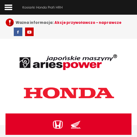
Kosiarki Honda Profi HRH
Ważna informacja:
Akcje przywoławczo - naprawcze
Home
Znajdź
na stronie:
Urządzenia
Honda
O nas
Dilerzy i serwisy
Cenniki i pliki
Outlet
Kontakt