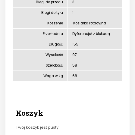
Biegi do przodu
3
Biegi do tyłu
1
Koszenie
Kosiarka rotacyjna
Przekładnia
Dyferencjał z blokadą
Długość
155
Wysokość
97
Szerokość
58
Waga w kg
68
Koszyk
Twój koszyk jest pusty